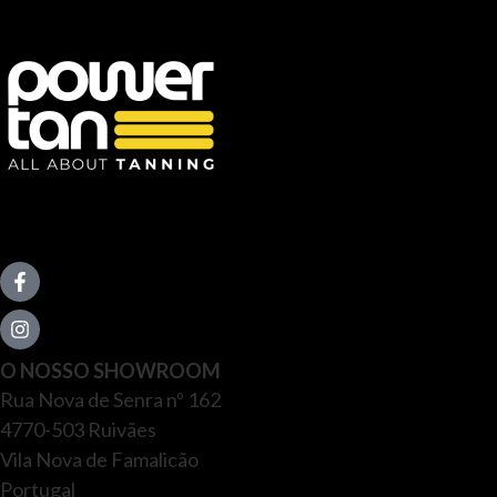
O NOSSO SHOWROOM
Rua Nova de Senra nº 162
4770-503 Ruivães
Vila Nova de Famalicão
Portugal