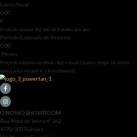
Lucro Anual
0.00
€
O cálculo assume 312 dias de trabalho por ano
Período Estimado de Retorno
0.00
Meses
Preço da máquina escolhida / lucro anual (Quanto tempo em meses
demoraria a recuperar o investimento)
O NOSSO SHOWROOM
Rua Nova de Senra nº 162
4770-503 Ruivães