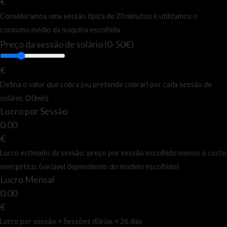
€
Consideramos uma sessão típica de 20 minutos e utilizamos o
consumo médio da máquina escolhida.
Preço da sessão de solário (0-50€)
€
Defina o valor que cobra (ou pretende cobrar) por cada sessão de
solário. (20min)
Lucro por Sessão
0.00
€
Lucro estimado da sessão: preço por sessão escolhido menos o custo
energético. (variável dependendo do modelo escolhido)
Lucro Mensal
0.00
€
Lucro por sessão × Sessões diárias × 26 dias