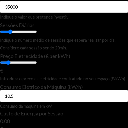
Indique o valor que pretende investir.
Sessões Diárias
Indique o número médio de sessões que espera realizar por dia.
Considere cada sessão sendo 20min.
Preço Eletrecidade (€ per kWh)
€
Introduza o preço da eletricidade contratado no seu espaço (€/kWh).
Consumo Elétrico da Máquina (kW/h)
Consumo da máquina em kW
Custo de Energia por Sessão
0.00