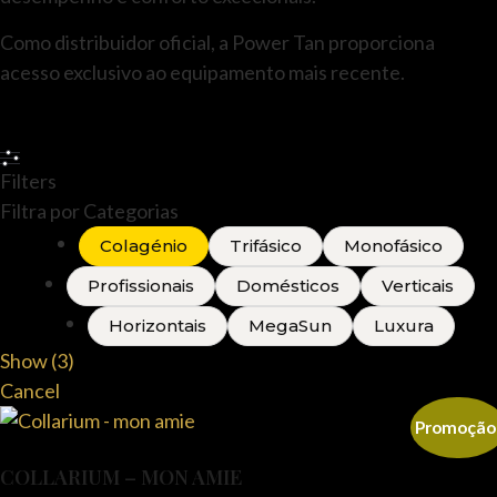
Como distribuidor oficial, a Power Tan proporciona
acesso exclusivo ao equipamento mais recente.
Filters
Filtra por Categorias
Colagénio
Trifásico
Monofásico
Profissionais
Domésticos
Verticais
Horizontais
MegaSun
Luxura
Show
(
3
)
Cancel
Promoção
COLLARIUM – MON AMIE