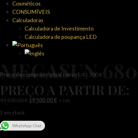
Cosméticos
CONSUMÍVEIS
Calculadoras
Calculadora de Investimento
Calculadora de poupança LED
MEGASUN 680
Preço de compra original (novo):
41.500 €
PREÇO A PARTIR DE:
41 500,00
€
19 500,00
€
+ IVA
1 em stock
WhatsApp Chat