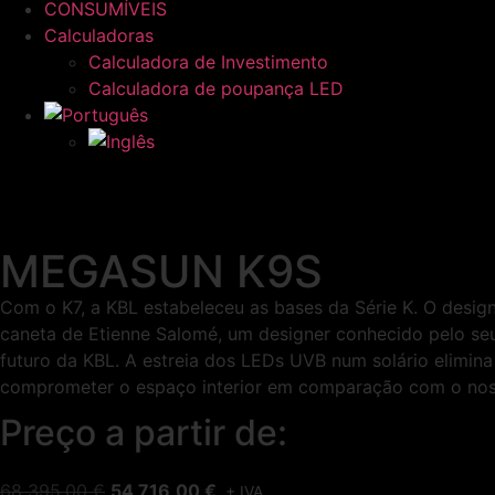
CONSUMÍVEIS
Calculadoras
Calculadora de Investimento
Calculadora de poupança LED
MEGASUN K9S
Com o K7, a KBL estabeleceu as bases da Série K. O desig
caneta de Etienne Salomé, um designer conhecido pelo seu
futuro da KBL. A estreia dos LEDs UVB num solário elimi
comprometer o espaço interior em comparação com o noss
Preço a partir de:
68 395,00
€
54 716,00
€
+ IVA