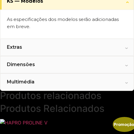
K5 — Modelos
As especificações dos modelos serão adicionadas
em breve.
Extras
As funcionalidades standard e opcionais serão
Dimensões
adicionadas em breve.
Multimédia
Produtos relacionados
Produtos Relacionados
Promoção