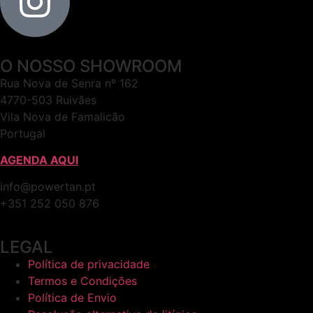
O NOSSO SHOWROOM
Rua Nova de Senra nº 162
4770-503 Ruivães
Vila Nova de Famalicão
Portugal
AGENDA AQUI
info@powertan.pt
+351 252 050 876
LEGAL
Política de privacidade
Termos e Condições
Política de Envio