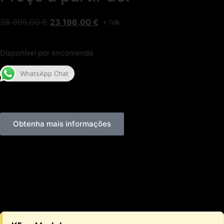
28 995,00
€
23 196,00
€
+ IVA
Disponível por encomenda
WhatsApp Chat
Obtenha mais informações