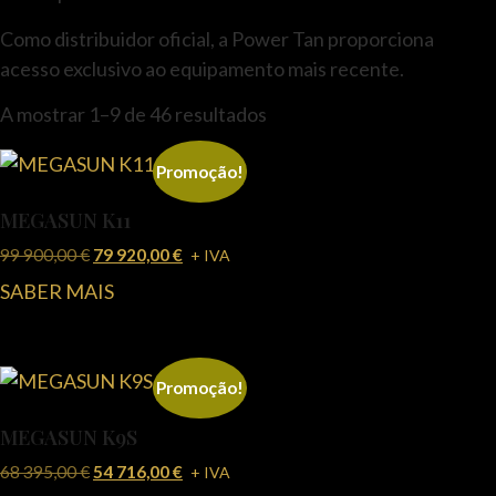
Como distribuidor oficial, a Power Tan proporciona
acesso exclusivo ao equipamento mais recente.
A mostrar 1–9 de 46 resultados
Promoção!
MEGASUN K11
99 900,00
€
79 920,00
€
+ IVA
SABER MAIS
Promoção!
MEGASUN K9S
68 395,00
€
54 716,00
€
+ IVA