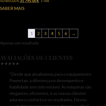
50 485,00
€
35 795,00
€
+ IVA
SABER MAIS
1
2
3
4
5
6
→
Apenas um resultado
AVALIAÇÕES DE CLIENTES
★
★
★
★
★
"Desde que atualizámos para o equipamento
Powertan, a diferença no desempenho e
fiabilidade tem sido notável. As máquinas são
elegantes, eficientes, e os nossos clientes
adoram o conforto e os resultados. Elevou